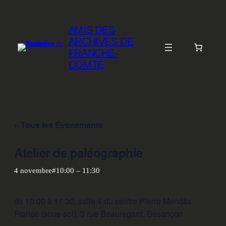
AMIS DES
ARCHIVES DE
FRANCHE-
COMTÉ
« Tous les Évènements
Atelier de paléographie
4 novembre#10:00
–
11:30
de 10:00 à 11:30, salle 4 du centre Pierre Mendès
France (sous-sol), 3 rue Beauregard, Besançon