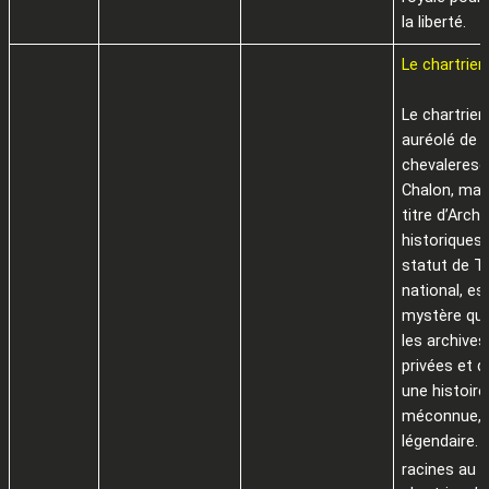
la liberté.
Le chartrier 
Le chartrier 
auréolé de l
chevaleresq
Chalon, mag
titre d’Archi
historiques
statut de T
national, es
mystère qui
les archive
privées et 
une histoire
méconnue, 
légendaire. 
racines au X