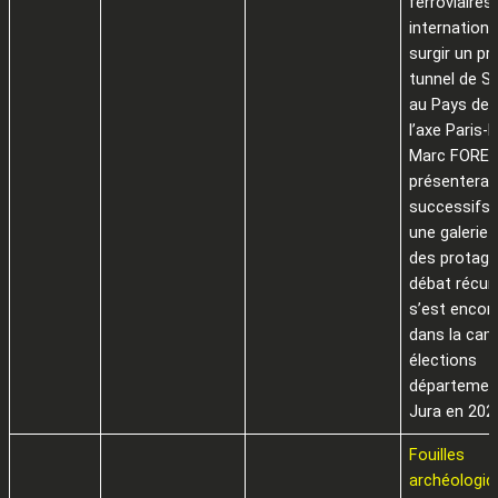
ferroviaires
internationa
surgir un pr
tunnel de S
au Pays de 
l’axe Paris-M
Marc FORE
présentera l
successifs, 
une galerie 
des protago
débat récurr
s’est encore
dans la ca
élections
départemen
Jura en 202
Fouilles
archéologiqu