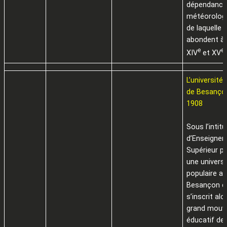
dépendance 
météorologi
de laquelle 
abondent à 
e
e
XIV
et XV
L’université
de Besançon
1908
Sous l’intitu
d’Enseigne
Supérieur p
une universi
populaire a 
Besançon en
s’inscrit al
grand mou
éducatif de