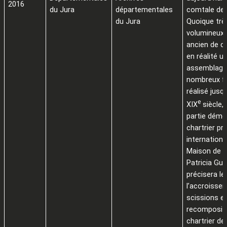
2016
du Jura
départementales
comtale de 
du Jura
Quoique trè
volumineux,
ancien de ce
en réalité u
assemblage
nombreux f
réalisé jusq
e
XIX
siècle,
partie dém
chartrier pri
internationa
Maison de C
Patricia Gu
précisera le
l’accroissem
scissions et
recompositi
chartrier de