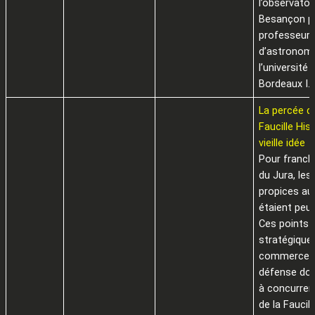
l’observatoi
Besançon p
professeur
d’astronomi
l’université 
Bordeaux I.
La percée d
Faucille His
vieille idée
Pour franchi
du Jura, le
propices au
étaient peu
Ces points
stratégique
commerce e
défense don
à concurren
de la Faucill