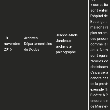
« correction
sont enfer
l’hôpital de
Besançon, 
maisons rel
plus rareme
Jeanne-Marie
18
Archives
des prisons 
Jandeaux
novembre
Départementales
comme le F
archiviste
2016
du Doubs
Joux. Nomb
paléographe
sont égalem
familles co
choisissent 
d’incarcérat
dehors des 
de la provin
exemple l’hô
Bicêtre à Pa
encore le 
de Maréville