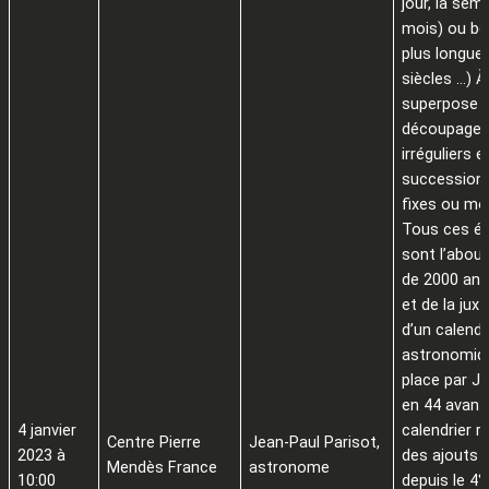
jour, la sema
mois) ou b
plus longue
siècles …) À
superpose 
découpage 
irréguliers 
succession 
fixes ou mob
Tous ces é
sont l’abou
de 2000 ans 
et de la jux
d’un calendr
astronomiq
place par J
en 44 avant 
4 janvier
calendrier r
Centre Pierre
Jean-Paul Parisot,
2023 à
des ajouts 
Mendès France
astronome
10:00
depuis le 4°