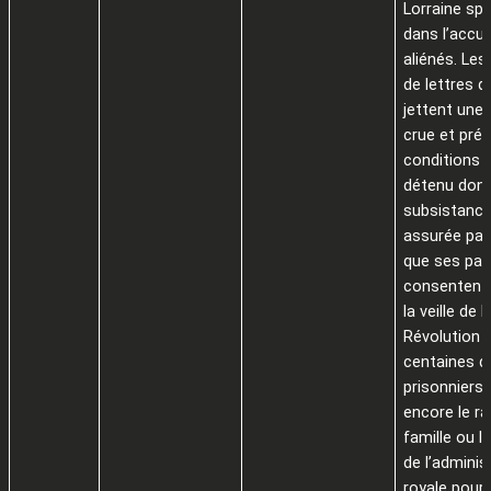
Lorraine spé
dans l’accue
aliénés. Les
de lettres 
jettent une 
crue et préc
conditions d
détenu dont
subsistance
assurée par
que ses par
consentent 
la veille de l
Révolution 
centaines d
prisonniers
encore le ra
famille ou l
de l’adminis
royale pour 