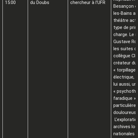
15:00
du Doubs
chercheur à l’UFR
Besançon et
les-Bains a 
théâtre acti
type de pris
charge. Le 
Gustave Ro
les suites 
collègue Clo
créateur du
« torpillage 
électrique, 
lui aussi, un
« psychothé
faradique »
particulièr
douloureuse
L’explorati
archives loc
nationales 