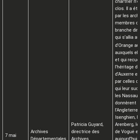
chartrier n’
clos. Il a ét
par les arch
membres de
branche dire
qui s’allia a
d’Orange au
auxquels el
et qui recueil
l’héritage d
d’Auxerre en
par celles d
qui leur suc
les Nassau, 
donnèrent u
l’Angleterre,
Isenghien, l
Patricia Guyard,
Arenberg, l
Archives
directrice des
de Voguë e
7 mai
Départementales
Archives
aujourd’hui l