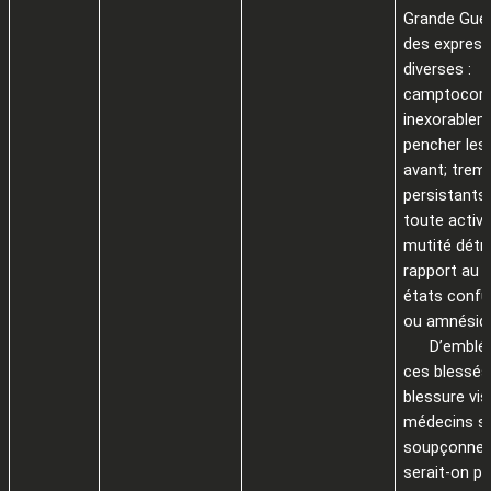
Grande Guer
des express
diverses :
camptocormi
inexorablem
pencher les
avant; tre
persistants 
toute activit
mutité détru
rapport au 
états confu
ou amnésiq
D’emblée,
ces blessés
blessure visi
médecins s
soupçonneu
serait-on p