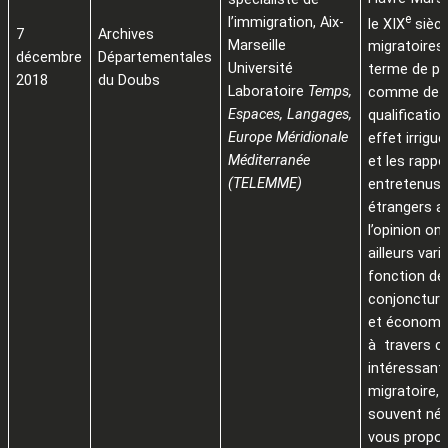
e
l’immigration, Aix-
le XIX
siècl
7
Archives
Marseille
migratoires 
décembre
Départementales
Université
terme de p
2018
du Doubs
Laboratoire
Temps,
comme de
Espaces, Langages,
qualificatio
Europe Méridionale
effet irrigué
Méditerranée
et les rappo
(TELEMME)
entretenus 
étrangers a
l’opinion on
ailleurs vari
fonction de 
conjoncture
et économiq
à travers c
intéressant
migratoire, 
souvent négl
vous propo