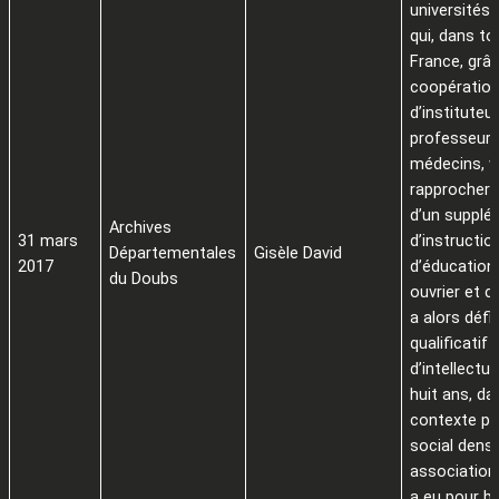
universités 
qui, dans to
France, grâc
coopératio
d’instituteu
professeurs
médecins, v
rapprocher p
d’un suppl
Archives
31 mars
d’instructio
Départementales
Gisèle David
2017
d’éducation
du Doubs
ouvrier et c
a alors défin
qualificatif
d’intellectu
huit ans, da
contexte pol
social dense
association
a eu pour b