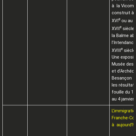
à la Vicomt
construit à 
e
XVI
ou au d
e
XVII
siècle,
la Balme abr
l’Intendanc
e
XVIII
siècle
Une exposit
Musée des 
et d’Archéol
Besançon p
les résultat
fouille du 1
au 4 janvier
L’immigrati
Franche-Com
à aujourd’h