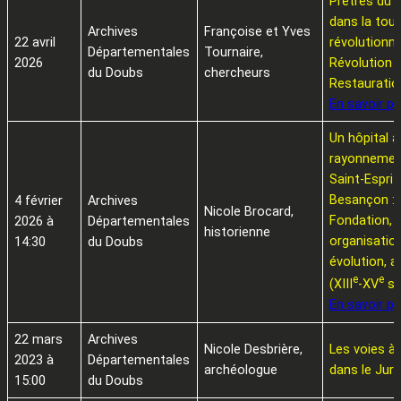
Prêtres du 
dans la tou
Archives
Françoise et Yves
22 avril
révolutionnai
Départementales
Tournaire,
2026
Révolution à
du Doubs
chercheurs
Restauratio
En savoir pl
Un hôpital a
rayonnement
Saint-Esprit
Besançon :
4 février
Archives
Nicole Brocard,
Fondation,
2026 à
Départementales
historienne
organisation
14:30
du Doubs
évolution, 
e
e
(XIII
-XV
s.
En savoir pl
22 mars
Archives
Nicole Desbrière,
Les voies à 
2023 à
Départementales
archéologue
dans le Jura
15:00
du Doubs