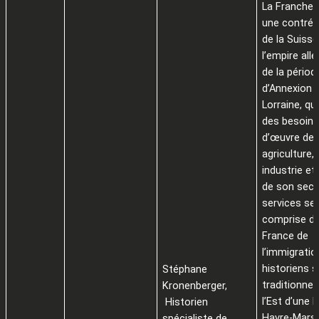
La Franche
une contrée
de la Suisse
l’empire all
de la périod
d’Annexion d
Lorraine, qu
des besoins
d’œuvre de
agriculture,
industrie et
de son sect
services se
comprise da
France de
l’immigratio
historiens s
Stéphane
traditionne
Kronenberger,
l’Est d’une l
Historien
Havre-Marsei
spécialiste de