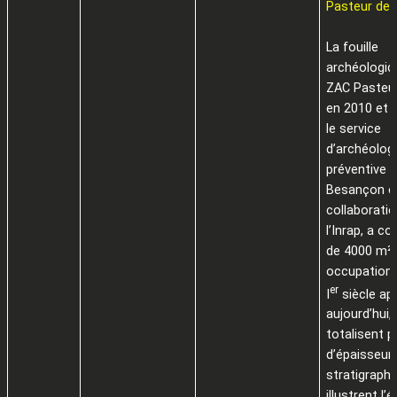
Pasteur de
La fouille
archéologiq
ZAC Pasteur
en 2010 et 
le service
d’archéolog
préventive de
Besançon e
collaborati
l’Inrap, a c
de 4000 m².
occupation
er
I
siècle apr
aujourd’hui, 
totalisent 
d’épaisseur
stratigraphi
illustrent l’