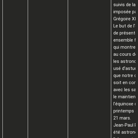
suivis de la
imposée par
Grégoire XIII
Le but de l’
de présente
ensemble f
qui montre
au cours des
les astron
usé d’astuc
que notre ca
soit en con
avec les sa
le maintien 
l’équinoxe d
printemps a
21 mars.
Jean-Paul P
été astron