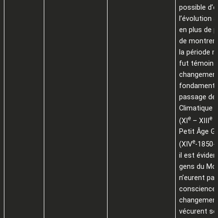
possible d’e
l’évolution 
en plus de p
de montrer
la période 
fut témoin 
changemen
fondamental
passage de
Climatique 
e
e
(XI
– XIII
s
Petit Âge Gl
e
(XIV
-1850-
il est évide
gens du Mo
n’eurent pa
conscience 
changement
vécurent so