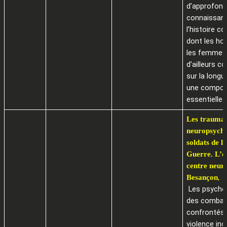
d’approfond
connaissan
l’histoire c
dont les h
les femmes
d’ailleurs c
sur la longu
une compo
essentielle.
Les trauma
neuropsychi
soldats de 
Guerre. L’e
centre neur
Besançon
,
Les psycho
des combat
confrontés 
violence ino