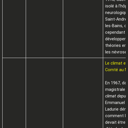
isolé à l’hôp
neurologiqu
Saint-André 
les-Bains, c
cependant 
développer 
théories er
les névrose
Le climat e
Comté au M
En 1967, da
magistrale
climat depuis
Emmanuel L
Ladurie dé
comment le
devait être 