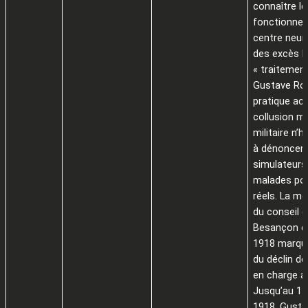
connaître le
fonctionne
centre neur
des excès li
« traitement
Gustave Ro
pratique ac
collusion m
militaire n’
à dénonce
simulateurs
malades pou
réels. La mé
du conseil 
Besançon de
1918 marque
du déclin de
en charge a
Jusqu’au 1
1918, Gusta