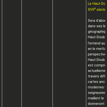
Le Haut-Do
e
XVII
siècle
Sera d’abord
dans ses li
géographiqu
Haut-Doubs 
l’entend au 
en le metta
perspective
Haut-Doubs t
est compri
actuellemen
travers diff
cartes anci
modernes l
seigneuries 
maillent le t
donneront l