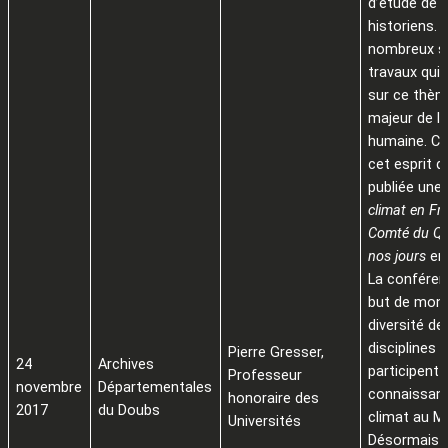
d’étude de l
historiens. 
nombreux s
travaux qui
sur ce thèm
majeur de l’
humaine. C’
cet esprit q
publiée une
climat en Fr
Comté du Qu
nos jours
en
La conféren
but de mont
diversité de
disciplines q
Pierre Gresser,
24
Archives
participent à
Professeur
novembre
Départementales
connaissan
honoraire des
2017
du Doubs
climat au M
Universités
Désormais i