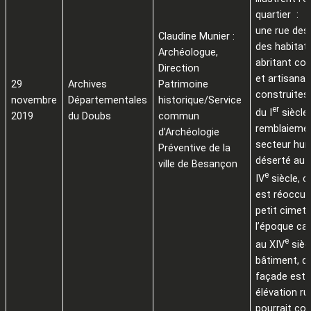
quartier :
une rue des
Claudine Munier :
des habitat
Archéologue,
abritant c
Direction
et artisana
29
Archives
Patrimoine
construites
novembre
Départementales
historique/Service
er
du I
siècle
2019
du Doubs
commun
remblaieme
d’Archéologie
secteur hum
Préventive de la
déserté au 
ville de Besançon
e
IV
siècle, 
est réoccup
petit cimet
l’époque car
e
au XIV
sièc
bâtiment, d
façade est 
élévation r
pourrait co