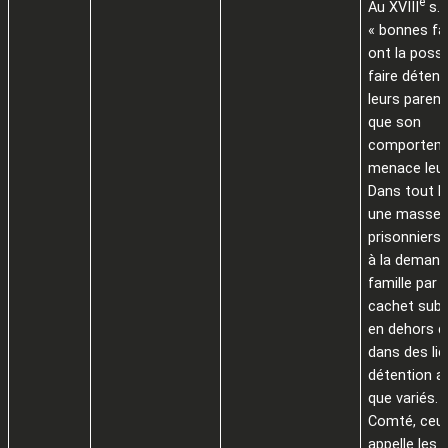
e
Au XVIII
s.,
« bonnes fa
ont la possi
faire détenir
leurs paren
que son
comportem
menace leur
Dans tout l
une masse 
prisonniers 
à la demand
famille par 
cachet subs
en dehors 
dans des li
détention au
que variés. 
Comté, ceux
appelle les