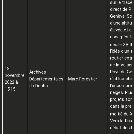
sur le tracé 
direct de Pa
Genève. So
d’une altitu
élevée et d
escarpés fa
e
dès le XVIII
l’idée d’un t
routier entre
de la Valseri
18
Pays de Gex
Archives
novembre
s’affranchir
Départementales
Marc Forestier
2022 à
l’encombre
du Doubs
15:15
neiges. Plus
projets son
dans la pre
moitié du X
Vers la fin d
débat des l