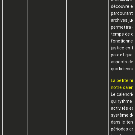
découvre e
parcourant 
archives judi
permettra 
temps de dé
fonctionnem
justice en 
paix et que
aspects de l
quotidienne
La petite hi
notre calend
Le calendrie
qui rythme 
activités es
système de
dans le tem
périodes co