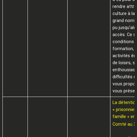
rendre attra
culture à la
grand nombr
pu jusqu’alo
accès. Ce s
conditions 
formation, 
activités éd
de loisirs, s
enthousias
difficultés 
vous propo
vous présen
La détentio
« prisonnier
famille » e
Comté au XV