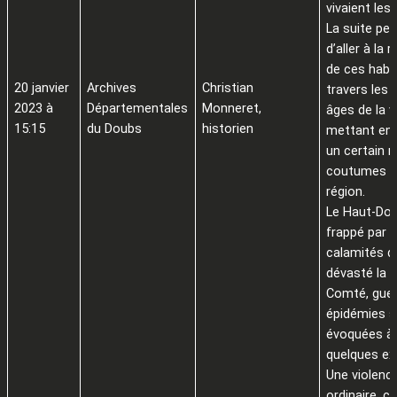
vivaient les
La suite pe
d’aller à la 
de ces habi
20 janvier
Archives
Christian
travers les 
2023 à
Départementales
Monneret,
âges de la v
15:15
du Doubs
historien
mettant en 
un certain 
coutumes pr
région.
Le Haut-Dou
frappé par l
calamités q
dévasté la 
Comté, guer
épidémies s
évoquées à 
quelques ex
Une violenc
ordinaire, ce