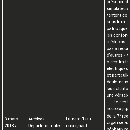
présence d
simulateurs
tentent de 
soustraire à
patriotique 
les confond
médecins n’
pas à recour
d’autres « t
à des trait
électriques 
et particuli
douloureux, 
les soldat
une véritabl
Le centr
neurologiqu
e
de la 7
régi
3 mars
Archives
Laurent Tatu,
organisé au
2018 à
Départementales
enseignant-
hôpitaux mil