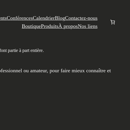
nts
Conférences
Calendrier
Blog
Contactez-nous
Boutique
Produits
À propos
Nos liens
nt partie à part entière.
ofessionnel ou amateur, pour faire mieux connaître et