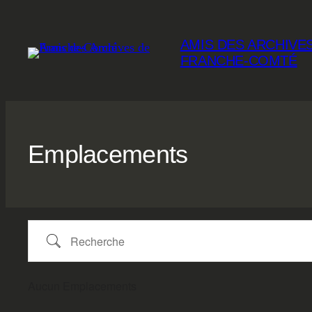
Aller
au
AMIS DES ARCHIVE
contenu
FRANCHE-COMTÉ
Emplacements
Recherche
Aucun Emplacements