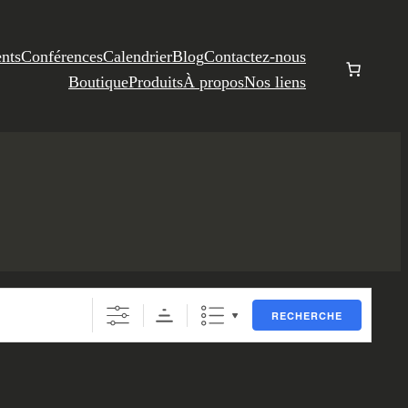
nts
Conférences
Calendrier
Blog
Contactez-nous
Boutique
Produits
À propos
Nos liens
RECHERCHE