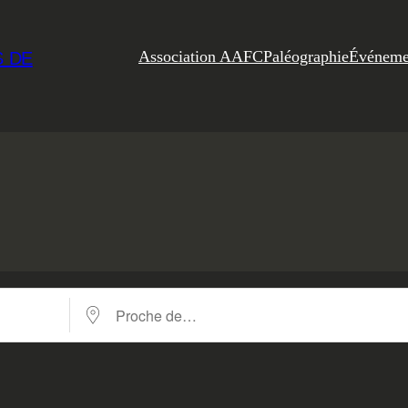
Association AAFC
Paléographie
Événeme
S DE
Proche de…