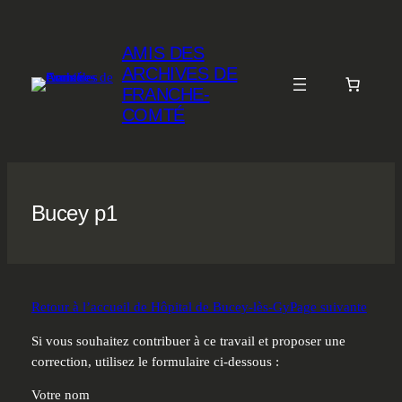
Aller
au
AMIS DES
contenu
ARCHIVES DE
FRANCHE-
COMTÉ
Bucey p1
Retour à l’accueil de Hôpital de Bucey-lès-Gy
Page suivante
Si vous souhaitez contribuer à ce travail et proposer une
correction, utilisez le formulaire ci-dessous :
Votre nom