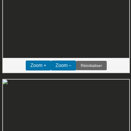
Zoom +
Zoom –
Réinitialiser